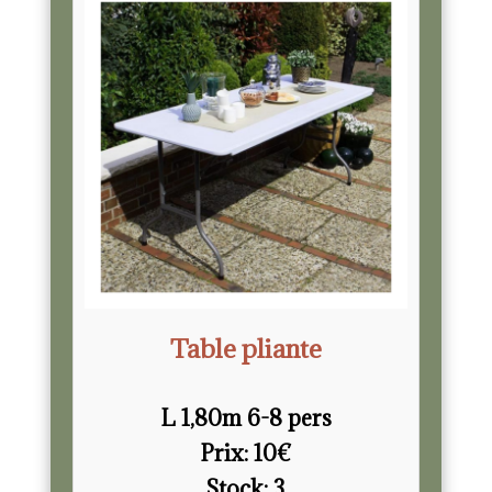
Table pliante
L 1,80m 6-8 pers
Prix:
10
€
Stock:
3