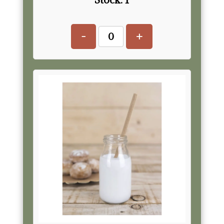
Stock:
1
-
+