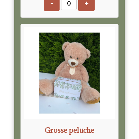
-
+
Grosse peluche