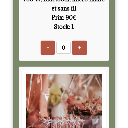
et sans fil
Prix:
90
€
Stock:
1
-
+